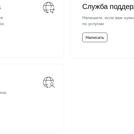
а
Служба поддер
мя
Напишите, если вам нужн
он.
по услугам.
Написать
ена,